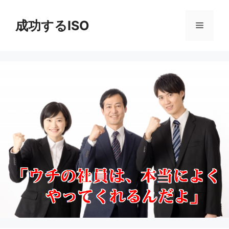
コ
ン
成功するISO
メ
テ
ン
ニ
ツ
へ
ス
ュ
キ
ッ
ー
プ