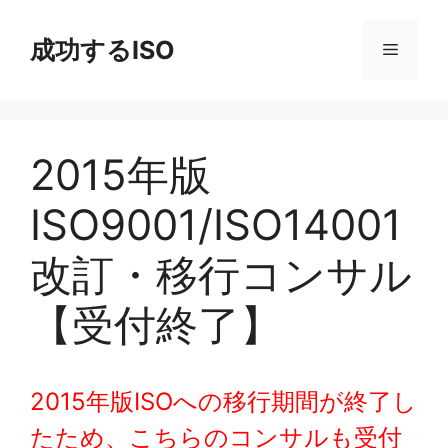
コ
ン
成功するISO
メ
テ
ン
ニ
ツ
へ
2015年版
ス
ュ
キ
ISO9001/ISO14001
ッ
ー
プ
改訂・移行コンサル
【受付終了】
2015年版ISOへの移行期間が終了し
たため、こちらのコンサルも受付