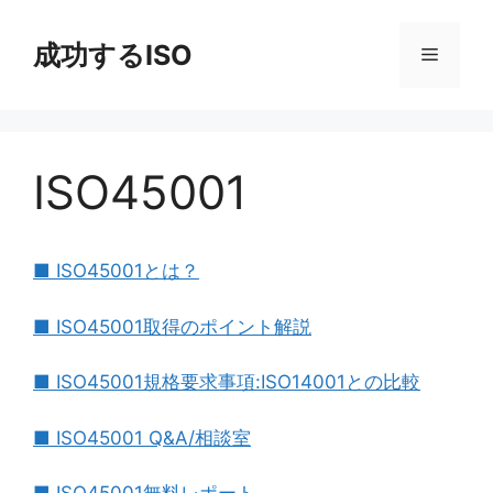
コ
ン
成功するISO
メ
テ
ン
ニ
ツ
へ
ISO45001
ス
ュ
キ
ッ
ー
プ
■ ISO45001とは？
■ ISO45001取得のポイント解説
■ ISO45001規格要求事項:ISO14001との比較
■ ISO45001 Q&A/相談室