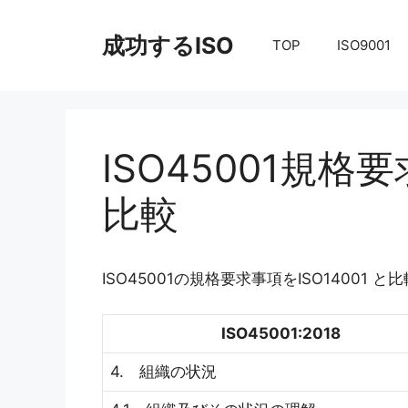
コ
ン
成功するISO
TOP
ISO9001
テ
ン
ツ
へ
ス
ISO45001規格要
キ
ッ
比較
プ
ISO45001の規格要求事項をISO14001
ISO45001:2018
4. 組織の状況