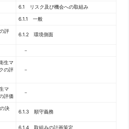
6.1 リスク及び機会への取組み
6.1.1 一般
会の評
6.1.2 環境側面
－
全衛生マ
クの評
－
衛生マ
－
の評価
項の決
6.1.3 順守義務
6.1.4 取組みの計画策定