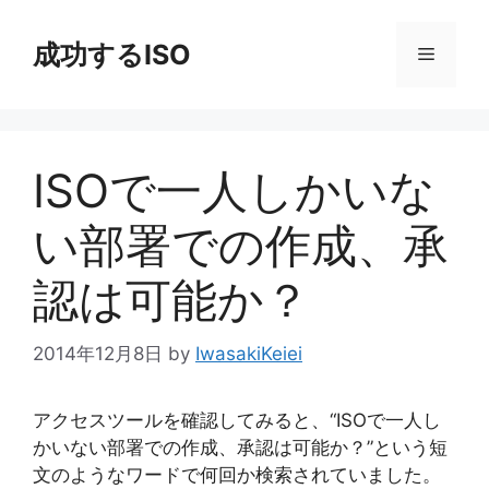
コ
ン
成功するISO
メ
テ
ン
ニ
ツ
へ
ISOで一人しかいな
ス
ュ
キ
い部署での作成、承
ッ
ー
プ
認は可能か？
2014年12月8日
by
IwasakiKeiei
アクセスツールを確認してみると、“ISOで一人し
かいない部署での作成、承認は可能か？”という短
文のようなワードで何回か検索されていました。