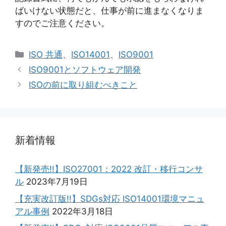
ばいけない状態だと、仕事が前に進まなくなりま
すのでご注意ください。
カ
ISO 共通
、
ISO14001
、
ISO9001
テ
ISO9001とソフトウェア開発
ゴ
ISOの前に取り組むべきこと
リ
ー
新着情報
【新発売!!】ISO27001：2022 改訂・移行コンサ
ル
2023年7月19日
【充実改訂版!!】SDGs対応 ISO14001環境マニュ
アル事例
2022年3月18日