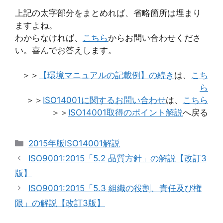
上記の太字部分をまとめれば、省略箇所は埋まり
ますよね。
わからなければ、
こちら
からお問い合わせくださ
い。喜んでお答えします。
＞＞
【環境マニュアルの記載例】の続き
は、
こち
ら
＞＞
ISO14001に関するお問い合わせ
は、
こちら
＞＞
ISO14001取得のポイント解説
へ戻る
カ
2015年版ISO14001解説
テ
ISO9001:2015「5.2 品質方針」の解説【改訂3
ゴ
版】
リ
ISO9001:2015「5.3 組織の役割、責任及び権
ー
限」の解説【改訂3版】