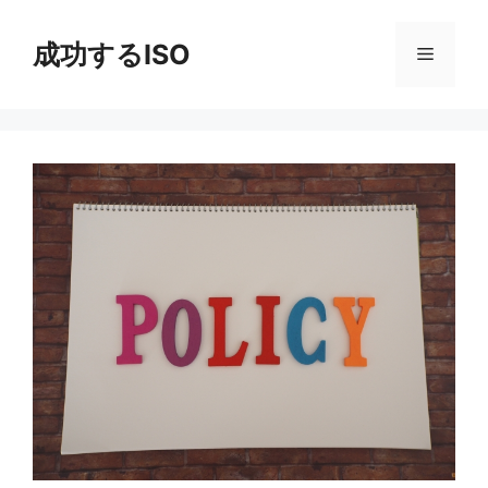
コ
ン
成功するISO
メ
テ
ン
ニ
ツ
へ
ス
ュ
キ
ッ
ー
プ