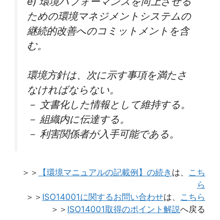
e) 環境パフォーマンスを向上させる
ための環境マネジメントシステムの
継続的改善へのコミットメントを含
む。
環境方針は、次に示す事項を満たさ
なければならない。
－ 文書化した情報として維持する。
－ 組織内に伝達する。
－ 利害関係者が入手可能である。
＞＞
【環境マニュアルの記載例】の続き
は、
こち
ら
＞＞
ISO14001に関するお問い合わせ
は、
こちら
＞＞
ISO14001取得のポイント解説
へ戻る