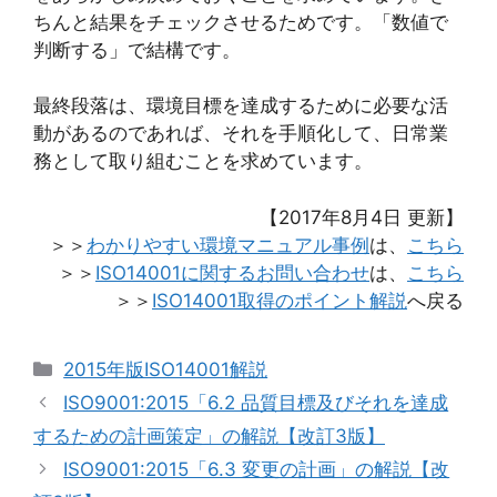
ちんと結果をチェックさせるためです。「数値で
判断する」で結構です。
最終段落は、環境目標を達成するために必要な活
動があるのであれば、それを手順化して、日常業
務として取り組むことを求めています。
【2017年8月4日 更新】
＞＞
わかりやすい環境マニュアル事例
は、
こちら
＞＞
ISO14001に関するお問い合わせ
は、
こちら
＞＞
ISO14001取得のポイント解説
へ戻る
カ
2015年版ISO14001解説
テ
ISO9001:2015「6.2 品質目標及びそれを達成
ゴ
するための計画策定」の解説【改訂3版】
リ
ISO9001:2015「6.3 変更の計画」の解説【改
ー