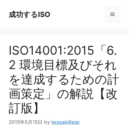
コ
ン
成功するISO
メ
テ
ン
ニ
ツ
へ
ISO14001:2015「6.
ス
ュ
キ
2 環境目標及びそれ
ッ
ー
プ
を達成するための計
画策定」の解説【改
訂版】
2015年5月15日
by
IwasakiKeiei