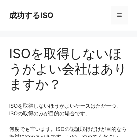
コ
ン
成功するISO
メ
テ
ン
ニ
ツ
へ
ISOを取得しないほ
ス
ュ
キ
うがよい会社はあり
ッ
ー
プ
ますか？
ISOを取得しないほうがよいケースはただ一つ。
ISOの取得のみが目的の場合です。
何度でも言います。ISOの認証取得だけが目的なら
絶対にやめるべきです。いや、やめてください。