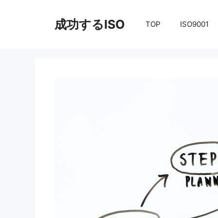
コ
ン
成功するISO
TOP
ISO9001
テ
ン
ツ
へ
ス
キ
ッ
プ