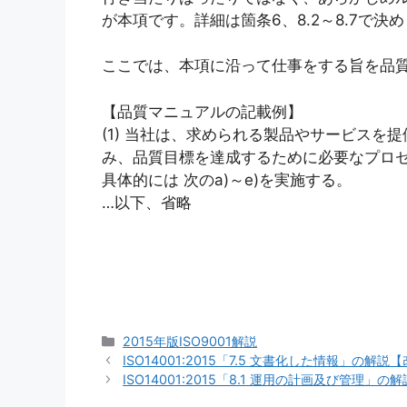
が本項です。詳細は箇条6、8.2～8.7で決
ここでは、本項に沿って仕事をする旨を品
【品質マニュアルの記載例】
(1) 当社は、求められる製品やサービス
み、品質目標を達成するために必要なプロ
具体的には 次のa)～e)を実施する。
…以下、省略
カ
2015年版ISO9001解説
テ
ISO14001:2015「7.5 文書化した情報」の解説
ゴ
ISO14001:2015「8.1 運用の計画及び管理」
リ