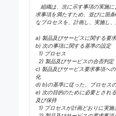
組織は、次に示す事項の実施に
求事項を満たすため、並びに箇条
なプロセスを、計画し、実施し、か
a) 製品及びサービスに関する要
b) 次の事項に関する基準の設定
1) プロセス
2) 製品及びサービスの合否判定
c) 製品及びサービス要求事項へ
化
d) b)の基準に従った、プロセス
e) 次の目的のために必要とされ
及び保持
1) プロセスが計画どおりに実
2) 製品及びサービスの要求事